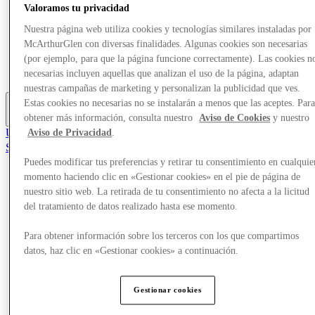
Valoramos tu privacidad
Ofertas
Planifica tu visita
Nuestra página web utiliza cookies y tecnologías similares instaladas por
Comer y beber
McArthurGlen con diversas finalidades. Algunas cookies son necesarias
¿Qué pasa?
(por ejemplo, para que la página funcione correctamente). Las cookies n
Servicios
Tarjetas regalo
necesarias incluyen aquellas que analizan el uso de la página, adaptan
nuestras campañas de marketing y personalizan la publicidad que ves.
Estas cookies no necesarias no se instalarán a menos que las aceptes. Par
obtener más información, consulta nuestro
Aviso de Cookies
y nuestro
Más
Únete al Club
Aviso de Privacidad
.
Salvado
es
Puedes modificar tus preferencias y retirar tu consentimiento en cualquie
momento haciendo clic en «Gestionar cookies» en el pie de página de
Tiendas
nuestro sitio web. La retirada de tu consentimiento no afecta a la licitud
Ofertas
del tratamiento de datos realizado hasta ese momento.
Planifica tu visita
Comer y beber
¿Qué pasa?
Para obtener información sobre los terceros con los que compartimos
Servicios
datos, haz clic en «Gestionar cookies» a continuación.
Tarjetas regalo
Gestionar cookies
Más