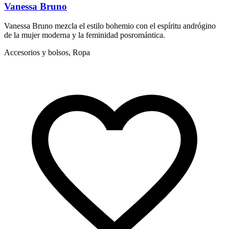
Vanessa Bruno
Vanessa Bruno mezcla el estilo bohemio con el espíritu andrógino
S
de la mujer moderna y la feminidad posromántica.
f
Accesorios y bolsos, Ropa
A
d