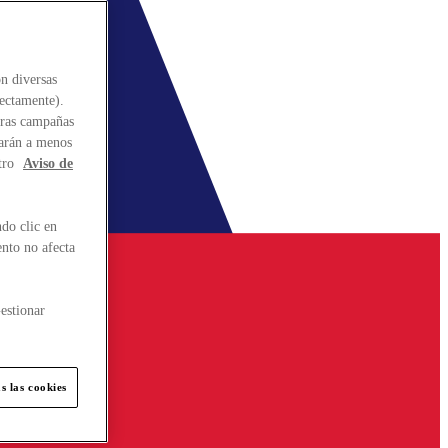
n diversas
rectamente).
stras campañas
larán a menos
tro
Aviso de
do clic en
ento no afecta
estionar
s las cookies