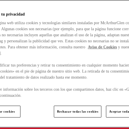
 tu privacidad
ina web utiliza cookies y tecnologías similares instaladas por McArthurGlen co
. Algunas cookies son necesarias (por ejemplo, para que la página funcione cor
 no necesarias incluyen aquellas que analizan el uso de la página, adaptan nue
g y personalizan la publicidad que ves. Estas cookies no necesarias no se insta
ptes. Para obtener más información, consulta nuestro
Aviso de Cookies
y nues
d
.
ficar tus preferencias y retirar tu consentimiento en cualquier momento hacien
cookies» en el pie de página de nuestro sitio web. La retirada de tu consentimi
d del tratamiento de datos realizado hasta ese momento.
r información sobre los terceros con los que compartimos datos, haz clic en «G
continuación.
ar cookies
Rechazar todas las cookies
Aceptar toda