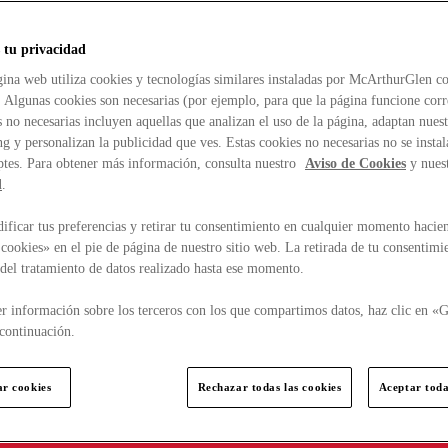
 tu privacidad
ina web utiliza cookies y tecnologías similares instaladas por McArthurGlen co
. Algunas cookies son necesarias (por ejemplo, para que la página funcione cor
 no necesarias incluyen aquellas que analizan el uso de la página, adaptan nue
g y personalizan la publicidad que ves. Estas cookies no necesarias no se insta
ptes. Para obtener más información, consulta nuestro
Aviso de Cookies
y nues
d
.
ficar tus preferencias y retirar tu consentimiento en cualquier momento hacien
cookies» en el pie de página de nuestro sitio web. La retirada de tu consentimi
d del tratamiento de datos realizado hasta ese momento.
r información sobre los terceros con los que compartimos datos, haz clic en «G
continuación.
ar cookies
Rechazar todas las cookies
Aceptar toda