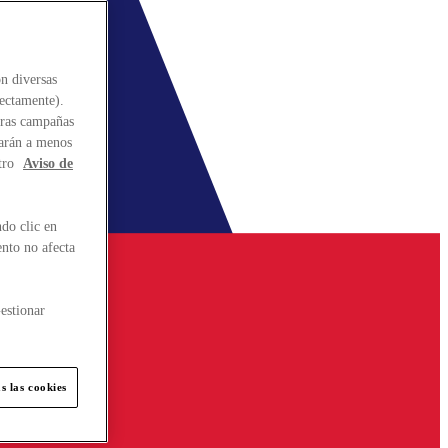
n diversas
rectamente).
stras campañas
larán a menos
tro
Aviso de
do clic en
ento no afecta
estionar
s las cookies