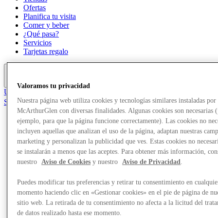
Ofertas
Planifica tu visita
Comer y beber
¿Qué pasa?
Servicios
Tarjetas regalo
Más
Valoramos tu privacidad
Únete al Club
Nuestra página web utiliza cookies y tecnologías similares instaladas por
Salvado
es
McArthurGlen con diversas finalidades. Algunas cookies son necesarias 
ejemplo, para que la página funcione correctamente). Las cookies no nec
Tiendas
incluyen aquellas que analizan el uso de la página, adaptan nuestras cam
Ofertas
marketing y personalizan la publicidad que ves. Estas cookies no necesar
Planifica tu visita
se instalarán a menos que las aceptes. Para obtener más información, con
Comer y beber
¿Qué pasa?
nuestro
Aviso de Cookies
y nuestro
Aviso de Privacidad
.
Servicios
Tarjetas regalo
Puedes modificar tus preferencias y retirar tu consentimiento en cualquie
momento haciendo clic en «Gestionar cookies» en el pie de página de nu
Más
sitio web. La retirada de tu consentimiento no afecta a la licitud del trat
de datos realizado hasta ese momento.