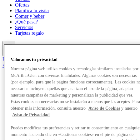
Ofertas
Planifica tu visita
Comer y beber
¿Qué pasa?
Servicios
Tarjetas regalo
Más
Únete al Club
Valoramos tu privacidad
Salvado
Nuestra página web utiliza cookies y tecnologías similares instaladas por
es
McArthurGlen con diversas finalidades. Algunas cookies son necesarias
Tiendas
(por ejemplo, para que la página funcione correctamente). Las cookies n
Ofertas
necesarias incluyen aquellas que analizan el uso de la página, adaptan
Planifica tu visita
nuestras campañas de marketing y personalizan la publicidad que ves.
Comer y beber
Estas cookies no necesarias no se instalarán a menos que las aceptes. Par
¿Qué pasa?
obtener más información, consulta nuestro
Aviso de Cookies
y nuestro
Servicios
Tarjetas regalo
Aviso de Privacidad
.
Puedes modificar tus preferencias y retirar tu consentimiento en cualquie
Más
momento haciendo clic en «Gestionar cookies» en el pie de página de