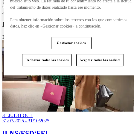
¡Crazy Days, acceso anticipado el 25 de marzo para los miembros
nuestro sitio web. La retirada de tu consentimiento no afecta a la licitud
del Club!
Únete ahora
del tratamiento de datos realizado hasta ese momento.
Para obtener información sobre los terceros con los que compartimos
Novedades
datos, haz clic en «Gestionar cookies» a continuación.
Destacado
Gestionar cookies
Rechazar todas las cookies
Aceptar todas las cookies
31 JUL
31 OCT
31/07/2025 - 31/10/2025
[LNS/FSD/FF]