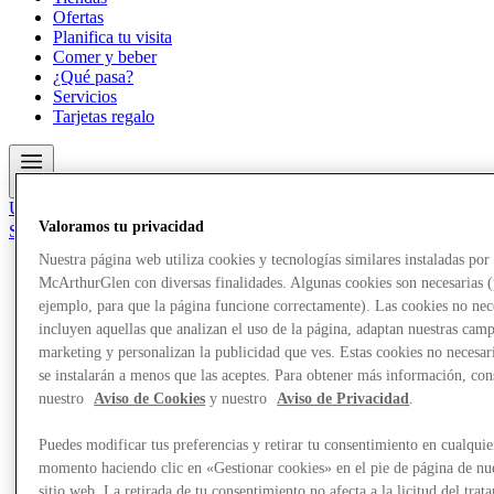
Ofertas
Planifica tu visita
Comer y beber
¿Qué pasa?
Servicios
Tarjetas regalo
Más
Únete al Club
Valoramos tu privacidad
Salvado
es
Nuestra página web utiliza cookies y tecnologías similares instaladas por
McArthurGlen con diversas finalidades. Algunas cookies son necesarias 
Tiendas
Ofertas
ejemplo, para que la página funcione correctamente). Las cookies no nec
Planifica tu visita
incluyen aquellas que analizan el uso de la página, adaptan nuestras cam
Comer y beber
marketing y personalizan la publicidad que ves. Estas cookies no necesar
¿Qué pasa?
se instalarán a menos que las aceptes. Para obtener más información, con
Servicios
nuestro
Aviso de Cookies
y nuestro
Aviso de Privacidad
.
Tarjetas regalo
Puedes modificar tus preferencias y retirar tu consentimiento en cualquie
Más
momento haciendo clic en «Gestionar cookies» en el pie de página de nu
sitio web. La retirada de tu consentimiento no afecta a la licitud del trat