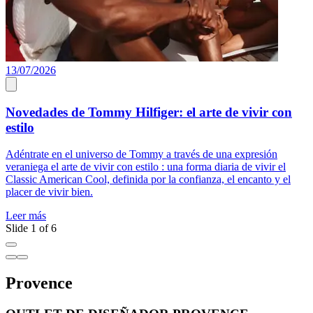
13/07/2026
2
2
Novedades de Tommy Hilfiger: el arte de vivir con
estilo
¡
Adéntrate en el universo de Tommy a través de una expresión
e
veraniega el arte de vivir con estilo : una forma diaria de vivir el
Classic American Cool, definida por la confianza, el encanto y el
L
placer de vivir bien.
Leer más
Slide 1 of 6
Provence