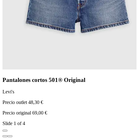
Pantalones cortos 501® Original
Levi's
L
Precio outlet 48,30 €
P
Precio original 69,00 €
P
Slide 1 of 4