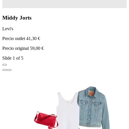
Middy Jorts
Levi's
L
Precio outlet 41,30 €
P
Precio original 59,00 €
P
Slide 1 of 5