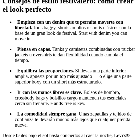
Consejos de estilo festivalero: cómo crear
el look perfecto
Empieza con un denim que te permita moverte con
libertad.
Jorts baggy, shorts amplios o shorts clásicos son la
base de un gran look de festival. Start with denim you can
move in.
Piensa en capas.
Tanks y camisetas combinadas con trucker
jackets u overshirts te dan flexibilidad cuando cambia el
tiempo.
Equilibra las proporciones.
Si llevas una parte inferior
amplia, apuesta por un top más ajustado — o elige una parte
superior boxy con un short más estructurado.
Ir con las manos libres es clave.
Bolsos de hombro,
crossbody bags y bolsillos cargo mantienen tus esenciales
cerca sin frenarte. Hands
‑
free is key.
La comodidad siempre gana.
Unas zapatillas y tejidos de
confianza te llevarán mucho más lejos que cualquier prenda
nueva.
Desde bailes bajo el sol hasta conciertos al caer la noche, Levi’s®