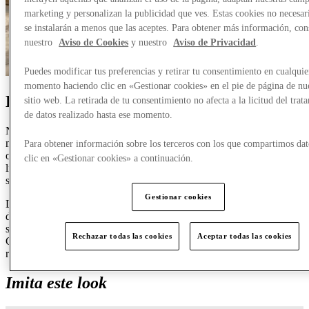
marketing y personalizan la publicidad que ves. Estas cookies no necesar
se instalarán a menos que las aceptes. Para obtener más información, con
nuestro
Aviso de Cookies
y nuestro
Aviso de Privacidad
.
Puedes modificar tus preferencias y retirar tu consentimiento en cualquie
momento haciendo clic en «Gestionar cookies» en el pie de página de nu
Look Mujer 1:
Un viaje a una isla
sitio web. La retirada de tu consentimiento no afecta a la licitud del trat
de datos realizado hasta ese momento.
Nada representa mejor el verano que las rayas suaves y los
materiales naturales. El conjunto coordinado de Claudie Pierlot
Para obtener información sobre los terceros con los que compartimos dat
ofrece un look perfecto para pasar de la playa a una comida al aire
clic en «Gestionar cookies» a continuación.
libre, combinando una silueta femenina con un aire relajado y
sofisticado.
Gestionar cookies
Los accesorios son la clave para elevar el conjunto: el bolso de rafia
de Bimba y Lola aporta textura y practicidad, mientras que las
sandalias de piel de Clarks añaden comodidad sin renunciar al estilo.
Rechazar todas las cookies
Aceptar todas las cookies
Completa el look con unas gafas de sol de inspiración retro para un
resultado fresco, elegante y pensado para los días más soleados.
Imita este look