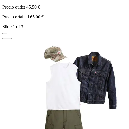
Precio outlet 45,50 €
P
Precio original 65,00 €
P
Slide 1 of 3