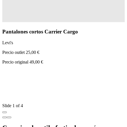
Pantalones cortos Carrier Cargo
Levi's
Precio outlet 25,00 €
Precio original 49,00 €
L
P
P
Slide 1 of 4