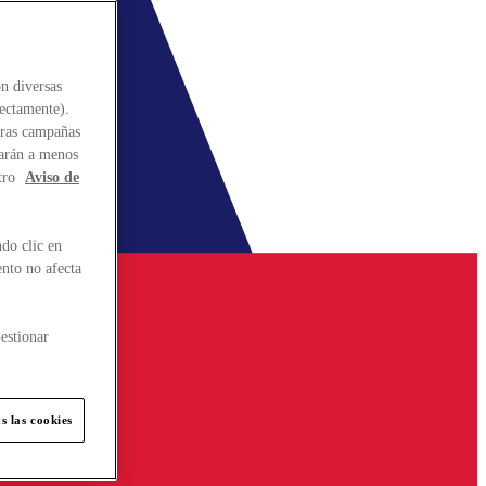
n diversas
rectamente).
stras campañas
larán a menos
tro
Aviso de
do clic en
ento no afecta
estionar
s las cookies