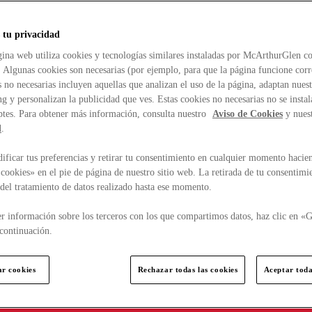
 tu privacidad
ina web utiliza cookies y tecnologías similares instaladas por McArthurGlen co
. Algunas cookies son necesarias (por ejemplo, para que la página funcione cor
 no necesarias incluyen aquellas que analizan el uso de la página, adaptan nue
g y personalizan la publicidad que ves. Estas cookies no necesarias no se insta
ptes. Para obtener más información, consulta nuestro
Aviso de Cookies
y nues
d
.
ficar tus preferencias y retirar tu consentimiento en cualquier momento hacien
cookies» en el pie de página de nuestro sitio web. La retirada de tu consentimi
d del tratamiento de datos realizado hasta ese momento.
r información sobre los terceros con los que compartimos datos, haz clic en «G
continuación.
ar cookies
Rechazar todas las cookies
Aceptar toda