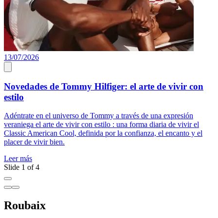
13/07/2026
1
Novedades de Tommy Hilfiger: el arte de vivir con
estilo
D
m
Adéntrate en el universo de Tommy a través de una expresión
d
veraniega el arte de vivir con estilo : una forma diaria de vivir el
r
Classic American Cool, definida por la confianza, el encanto y el
placer de vivir bien.
L
Leer más
Slide 1 of 4
Roubaix