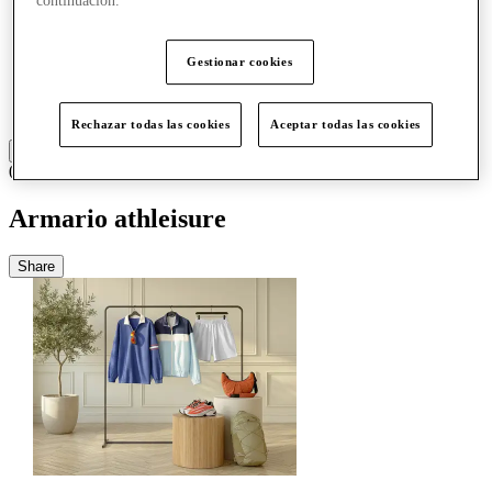
continuación.
Comer y beber
Tarjetas regalo
Servicios
Gestionar cookies
Más
Rechazar todas las cookies
Aceptar todas las cookies
02/04/26
Armario athleisure
Share