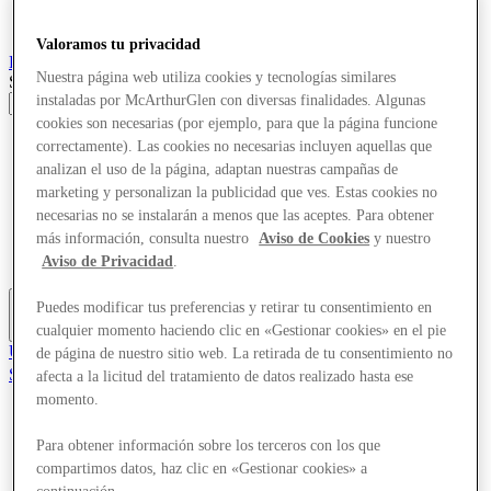
Valoramos tu privacidad
Roubaix
Designer Outlet
Nuestra página web utiliza cookies y tecnologías similares
Search input
instaladas por McArthurGlen con diversas finalidades. Algunas
cookies son necesarias (por ejemplo, para que la página funcione
Tiendas
correctamente). Las cookies no necesarias incluyen aquellas que
Ofertas
analizan el uso de la página, adaptan nuestras campañas de
Visita
marketing y personalizan la publicidad que ves. Estas cookies no
¿Qué pasa?
necesarias no se instalarán a menos que las aceptes. Para obtener
Comer y beber
más información, consulta nuestro
Aviso de Cookies
y nuestro
Tarjetas regalo
Servicios
Aviso de Privacidad
.
Puedes modificar tus preferencias y retirar tu consentimiento en
Más
cualquier momento haciendo clic en «Gestionar cookies» en el pie
Únete al Club
de página de nuestro sitio web. La retirada de tu consentimiento no
Salvado
afecta a la licitud del tratamiento de datos realizado hasta ese
es
momento.
Tiendas
Para obtener información sobre los terceros con los que
Ofertas
Visita
compartimos datos, haz clic en «Gestionar cookies» a
¿Qué pasa?