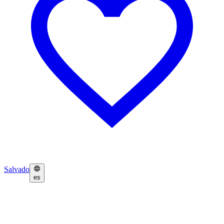
Salvado
es