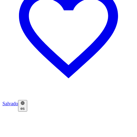
Salvado
es