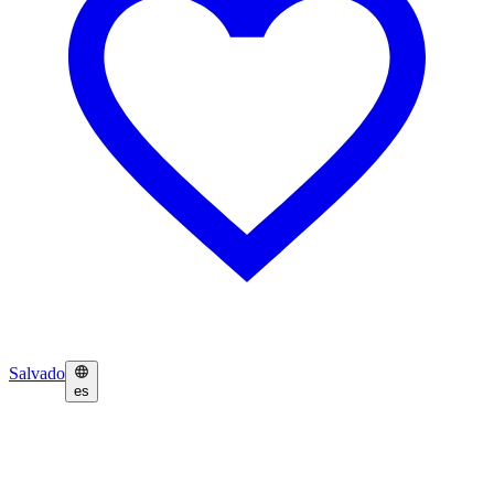
Salvado
es