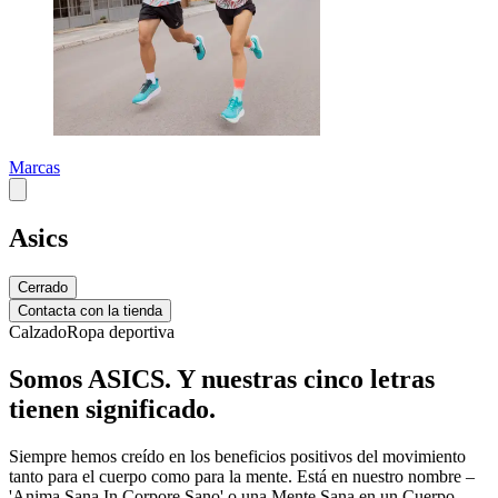
Marcas
Asics
Cerrado
Contacta con la tienda
Calzado
Ropa deportiva
Somos ASICS. Y nuestras cinco letras
tienen significado.
Siempre
hemos
creído en los beneficios positivos del movimiento
tanto para el cuerpo como para la mente.
Está
en nuestro nombre –
'Anima Sana
In
Corpore Sano' o una Mente Sana en un Cuerpo