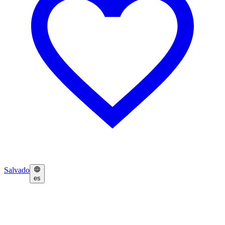
Salvado
es