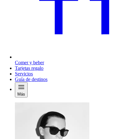
Comer y beber
Tarjetas regalo
Servicios
Guía de destinos
Más