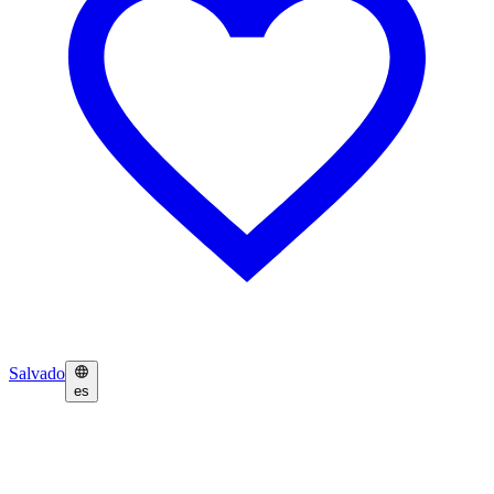
Salvado
es