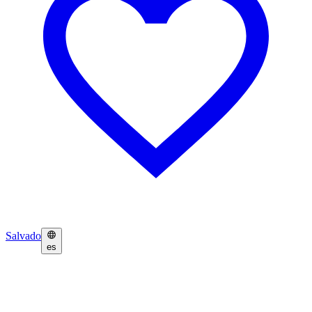
Salvado
es