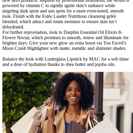
new hero products. Inspired by professional treatments, the serum is
powered by vitamin C to rapidly ignite skin’s radiance while
targeting dark spots and sun spots for a more even-toned, smooth
look. Finish with the Estée Lauder Nutritious cleansing gelée
blended, which attract and retain moisture to ensure skin isn’t
dehydrated.
For further rejuvenation, look to Darphin Essential Oil Elixirs 8-
Flower Nectar, which promises to smooth, renew and illuminate for
brighter days. Give your new glow an extra boost via Too Faced’s
Moon Crush Highlighter with matte, metallic and shimmer shades.
Balance the look with Lustreglass Lipstick
by MAC for a soft shine
and a dose of hydration thanks to shea butter and jojoba oils.