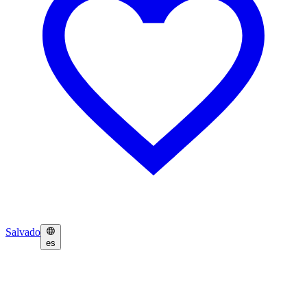
Salvado
es