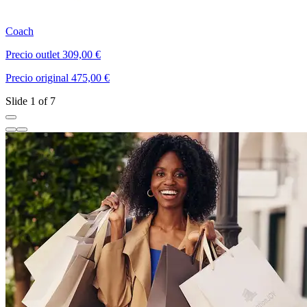
Coach
T
Precio outlet 309,00 €
P
Precio original 475,00 €
P
Slide 1 of 7