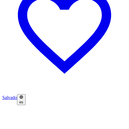
Salvado
es