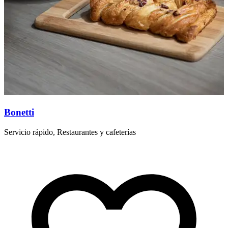
Bonetti
Servicio rápido, Restaurantes y cafeterías
E
r
R