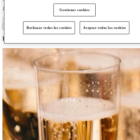
Jump to section
Gestionar cookies
#
a
b
c
d
e
f
g
h
i
j
k
l
m
n
o
p
q
r
s
t
u
v
w
x
y
z
Rechazar todas las cookies
Aceptar todas las cookies
B