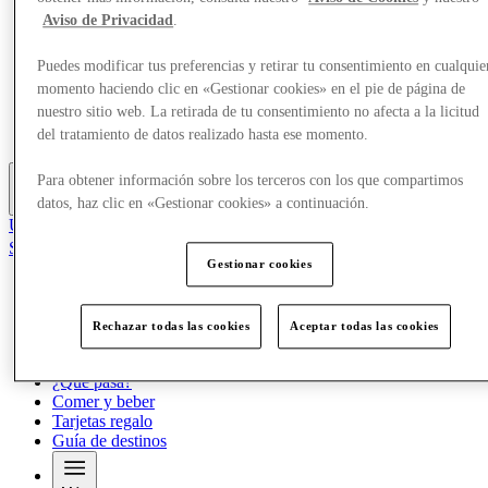
Ofertas
Aviso de Privacidad
.
Planifica tu visita
Servicios
Puedes modificar tus preferencias y retirar tu consentimiento en cualquie
¿Qué pasa?
momento haciendo clic en «Gestionar cookies» en el pie de página de
Comer y beber
nuestro sitio web. La retirada de tu consentimiento no afecta a la licitud
Tarjetas regalo
Guía de destinos
del tratamiento de datos realizado hasta ese momento.
Para obtener información sobre los terceros con los que compartimos
datos, haz clic en «Gestionar cookies» a continuación.
Más
Únete al Club
Salvado
es
Gestionar cookies
Tiendas
Ofertas
Rechazar todas las cookies
Aceptar todas las cookies
Planifica tu visita
Servicios
¿Qué pasa?
Comer y beber
Tarjetas regalo
Guía de destinos