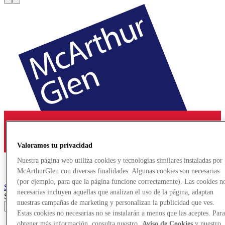
Valoramos tu privacidad
Nuestra página web utiliza cookies y tecnologías similares instaladas por
McArthurGlen con diversas finalidades. Algunas cookies son necesarias
(por ejemplo, para que la página funcione correctamente). Las cookies n
Serravalle
Designer Outlet
necesarias incluyen aquellas que analizan el uso de la página, adaptan
Search input
nuestras campañas de marketing y personalizan la publicidad que ves.
Estas cookies no necesarias no se instalarán a menos que las aceptes. Par
Tiendas
obtener más información, consulta nuestro
Aviso de Cookies
y nuestro