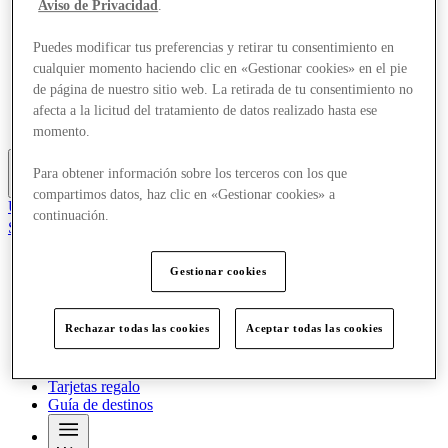
Aviso de Privacidad
.
Ofertas
Planifica tu visita
Puedes modificar tus preferencias y retirar tu consentimiento en
Servicios
¿Qué pasa?
cualquier momento haciendo clic en «Gestionar cookies» en el pie
Comer y beber
de página de nuestro sitio web. La retirada de tu consentimiento no
Tarjetas regalo
afecta a la licitud del tratamiento de datos realizado hasta ese
Guía de destinos
momento.
Para obtener información sobre los terceros con los que
Más
compartimos datos, haz clic en «Gestionar cookies» a
Únete al Club
continuación.
Salvado
es
Gestionar cookies
Tiendas
Ofertas
Planifica tu visita
Rechazar todas las cookies
Aceptar todas las cookies
Servicios
¿Qué pasa?
Comer y beber
Tarjetas regalo
Guía de destinos