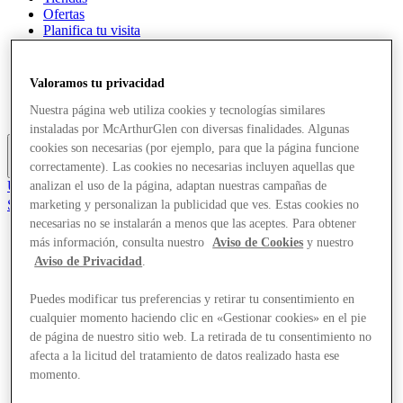
Ofertas
Planifica tu visita
Servicios
¿Qué pasa?
Comer y beber
Valoramos tu privacidad
Tarjetas regalo
Guía de destinos
Nuestra página web utiliza cookies y tecnologías similares
instaladas por McArthurGlen con diversas finalidades. Algunas
cookies son necesarias (por ejemplo, para que la página funcione
correctamente). Las cookies no necesarias incluyen aquellas que
Más
Únete al Club
analizan el uso de la página, adaptan nuestras campañas de
Salvado
marketing y personalizan la publicidad que ves. Estas cookies no
es
necesarias no se instalarán a menos que las aceptes. Para obtener
más información, consulta nuestro
Aviso de Cookies
y nuestro
Tiendas
Aviso de Privacidad
.
Ofertas
Planifica tu visita
Servicios
Puedes modificar tus preferencias y retirar tu consentimiento en
¿Qué pasa?
cualquier momento haciendo clic en «Gestionar cookies» en el pie
Comer y beber
de página de nuestro sitio web. La retirada de tu consentimiento no
Tarjetas regalo
afecta a la licitud del tratamiento de datos realizado hasta ese
Guía de destinos
momento.