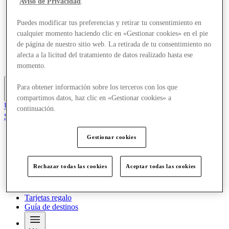
Aviso de Privacidad
.
Ofertas
Planifica tu visita
Puedes modificar tus preferencias y retirar tu consentimiento en
Servicios
cualquier momento haciendo clic en «Gestionar cookies» en el pie
¿Qué pasa?
Comer y beber
de página de nuestro sitio web. La retirada de tu consentimiento no
Tarjetas regalo
afecta a la licitud del tratamiento de datos realizado hasta ese
Guía de destinos
momento.
Para obtener información sobre los terceros con los que
Más
compartimos datos, haz clic en «Gestionar cookies» a
Únete al Club
continuación.
Salvado
es
Gestionar cookies
Tiendas
Ofertas
Planifica tu visita
Rechazar todas las cookies
Aceptar todas las cookies
Servicios
¿Qué pasa?
Comer y beber
Tarjetas regalo
Guía de destinos