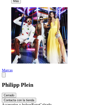
Más
Marcas
Philipp Plein
Cerrado
Contacta con la tienda
Accesorios y bolsos
Ropa
Calzado