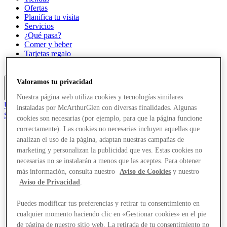
Ofertas
Planifica tu visita
Servicios
¿Qué pasa?
Comer y beber
Tarjetas regalo
Guía de destinos
Valoramos tu privacidad
Más
Nuestra página web utiliza cookies y tecnologías similares
Únete al Club
instaladas por McArthurGlen con diversas finalidades. Algunas
Salvado
cookies son necesarias (por ejemplo, para que la página funcione
es
correctamente). Las cookies no necesarias incluyen aquellas que
analizan el uso de la página, adaptan nuestras campañas de
Tiendas
Ofertas
marketing y personalizan la publicidad que ves. Estas cookies no
Planifica tu visita
necesarias no se instalarán a menos que las aceptes. Para obtener
Servicios
más información, consulta nuestro
Aviso de Cookies
y nuestro
¿Qué pasa?
Aviso de Privacidad
.
Comer y beber
Tarjetas regalo
Puedes modificar tus preferencias y retirar tu consentimiento en
Guía de destinos
cualquier momento haciendo clic en «Gestionar cookies» en el pie
de página de nuestro sitio web. La retirada de tu consentimiento no