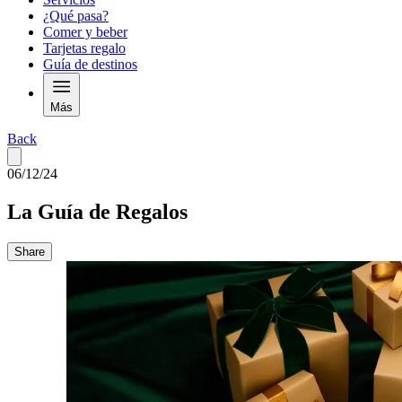
¿Qué pasa?
Comer y beber
Tarjetas regalo
Guía de destinos
Más
Back
06/12/24
La Guía de Regalos
Share