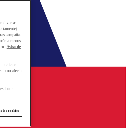
n diversas
rectamente).
stras campañas
larán a menos
tro
Aviso de
do clic en
ento no afecta
estionar
s las cookies