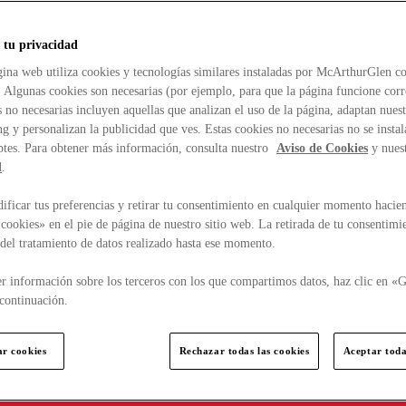
 tu privacidad
ina web utiliza cookies y tecnologías similares instaladas por McArthurGlen co
. Algunas cookies son necesarias (por ejemplo, para que la página funcione cor
 no necesarias incluyen aquellas que analizan el uso de la página, adaptan nue
g y personalizan la publicidad que ves. Estas cookies no necesarias no se insta
ptes. Para obtener más información, consulta nuestro
Aviso de Cookies
y nues
d
.
ficar tus preferencias y retirar tu consentimiento en cualquier momento hacien
cookies» en el pie de página de nuestro sitio web. La retirada de tu consentimi
d del tratamiento de datos realizado hasta ese momento.
r información sobre los terceros con los que compartimos datos, haz clic en «G
continuación.
ar cookies
Rechazar todas las cookies
Aceptar toda