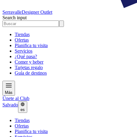
Serravalle
Designer Outlet
Search input
Tiendas
Ofertas
Planifica tu visita
Servicios
¿Qué pasa?
Comer y beber
Tarjetas regalo
Guía de destinos
Más
Únete al Club
Salvado
es
Tiendas
Ofertas
Planifica tu visita
Servicios