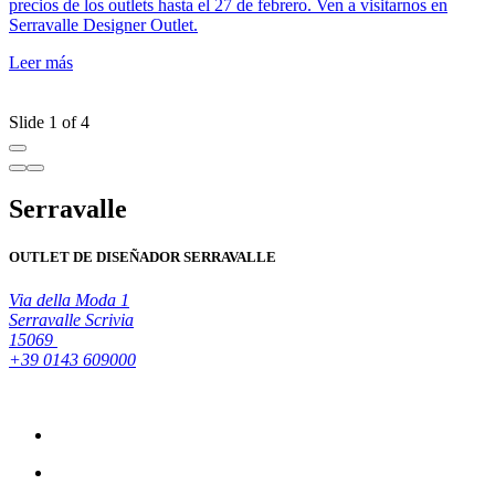
precios de los outlets hasta el 27 de febrero. Ven a visitarnos en
d
Serravalle Designer Outlet.
o
L
Leer más
S
L
Slide 1 of 4
Serravalle
OUTLET DE DISEÑADOR SERRAVALLE
Via della Moda 1
Serravalle Scrivia
15069
+39 0143 609000