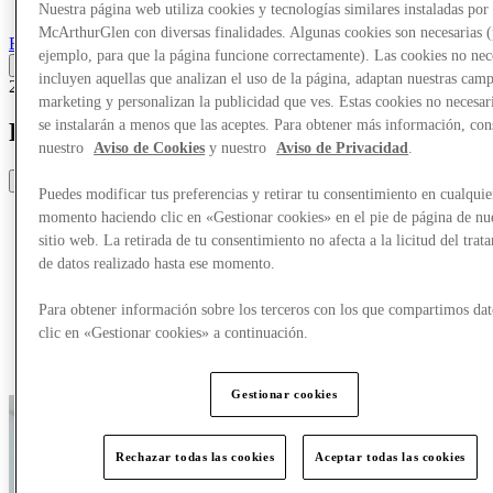
Más
Nuestra página web utiliza cookies y tecnologías similares instaladas por
McArthurGlen con diversas finalidades. Algunas cookies son necesarias 
Back
ejemplo, para que la página funcione correctamente). Las cookies no nec
incluyen aquellas que analizan el uso de la página, adaptan nuestras cam
20/09/25
marketing y personalizan la publicidad que ves. Estas cookies no necesar
se instalarán a menos que las aceptes. Para obtener más información, con
Recién llegado de Under Armour
nuestro
Aviso de Cookies
y nuestro
Aviso de Privacidad
.
Share
Puedes modificar tus preferencias y retirar tu consentimiento en cualquie
momento haciendo clic en «Gestionar cookies» en el pie de página de nu
sitio web. La retirada de tu consentimiento no afecta a la licitud del trat
de datos realizado hasta ese momento.
Para obtener información sobre los terceros con los que compartimos dat
clic en «Gestionar cookies» a continuación.
Gestionar cookies
Rechazar todas las cookies
Aceptar todas las cookies