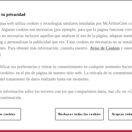
 tu privacidad
ina web utiliza cookies y tecnologías similares instaladas por McArthurGlen co
. Algunas cookies son necesarias (por ejemplo, para que la página funcione cor
 no necesarias incluyen aquellas que analizan el uso de la página, adaptan nue
g y personalizan la publicidad que ves. Estas cookies no necesarias no se insta
ptes. Para obtener más información, consulta nuestro
Aviso de Cookies
y nues
d
.
ficar tus preferencias y retirar tu consentimiento en cualquier momento hacien
cookies» en el pie de página de nuestro sitio web. La retirada de tu consentimi
d del tratamiento de datos realizado hasta ese momento.
r información sobre los terceros con los que compartimos datos, haz clic en «G
continuación.
ar cookies
Rechazar todas las cookies
Aceptar toda