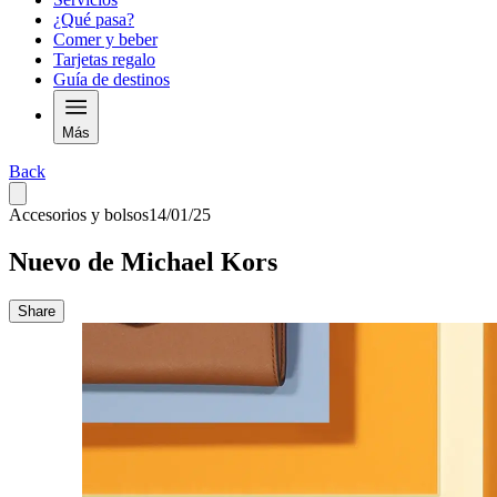
¿Qué pasa?
Comer y beber
Tarjetas regalo
Guía de destinos
Más
Back
Accesorios y bolsos
14/01/25
Nuevo de Michael Kors
Share