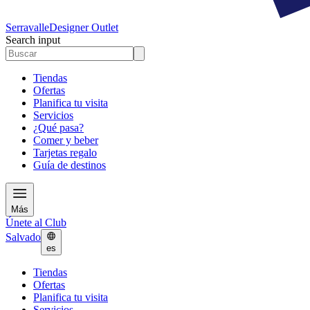
Serravalle
Designer Outlet
Search input
Tiendas
Ofertas
Planifica tu visita
Servicios
¿Qué pasa?
Comer y beber
Tarjetas regalo
Guía de destinos
Más
Únete al Club
Salvado
es
Tiendas
Ofertas
Planifica tu visita
Servicios