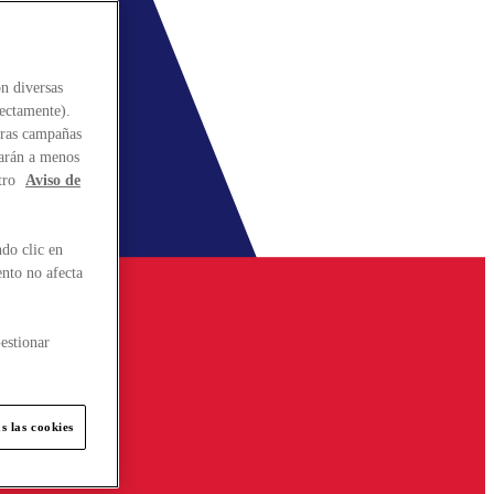
n diversas
rectamente).
stras campañas
larán a menos
tro
Aviso de
do clic en
ento no afecta
estionar
s las cookies