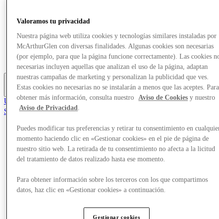
Ofertas
Planifica tu visita
Valoramos tu privacidad
Servicios
¿Qué pasa?
Nuestra página web utiliza cookies y tecnologías similares instaladas por
Comer y beber
McArthurGlen con diversas finalidades. Algunas cookies son necesarias
Tarjetas regalo
(por ejemplo, para que la página funcione correctamente). Las cookies n
Guía de destinos
necesarias incluyen aquellas que analizan el uso de la página, adaptan
nuestras campañas de marketing y personalizan la publicidad que ves.
Estas cookies no necesarias no se instalarán a menos que las aceptes. Par
Más
obtener más información, consulta nuestro
Aviso de Cookies
y nuestro
Únete al Club
Aviso de Privacidad
.
Salvado
es
Puedes modificar tus preferencias y retirar tu consentimiento en cualquie
Tiendas
momento haciendo clic en «Gestionar cookies» en el pie de página de
Ofertas
nuestro sitio web. La retirada de tu consentimiento no afecta a la licitud
Planifica tu visita
del tratamiento de datos realizado hasta ese momento.
Servicios
¿Qué pasa?
Comer y beber
Para obtener información sobre los terceros con los que compartimos
Tarjetas regalo
datos, haz clic en «Gestionar cookies» a continuación.
Guía de destinos
Gestionar cookies