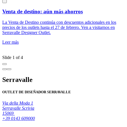
Venta de destino: aún más ahorros
La Venta de Destino continúa con descuentos adicionales en los
D
precios de los outlets hasta el 27 de febrero. Ven a visitarnos en
d
Serravalle Designer Outlet.
o
L
Leer más
S
L
Slide 1 of 4
Serravalle
OUTLET DE DISEÑADOR SERRAVALLE
Via della Moda 1
Serravalle Scrivia
15069
+39 0143 609000