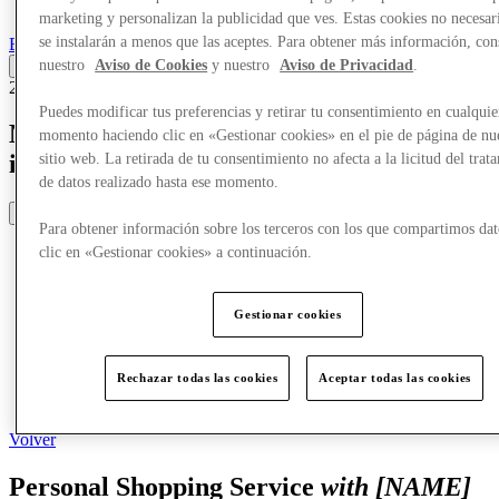
Más
marketing y personalizan la publicidad que ves. Estas cookies no necesar
se instalarán a menos que las aceptes. Para obtener más información, con
Back
nuestro
Aviso de Cookies
y nuestro
Aviso de Privacidad
.
24/03/22
Puedes modificar tus preferencias y retirar tu consentimiento en cualquie
McArthurGlen X demasiado bueno para
momento haciendo clic en «Gestionar cookies» en el pie de página de nu
ir
sitio web. La retirada de tu consentimiento no afecta a la licitud del trat
de datos realizado hasta ese momento.
Share
Para obtener información sobre los terceros con los que compartimos dat
clic en «Gestionar cookies» a continuación.
Gestionar cookies
Rechazar todas las cookies
Aceptar todas las cookies
Volver
Personal Shopping Service
with [NAME]