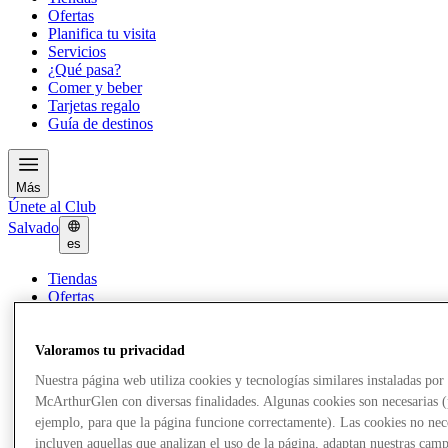
Ofertas
Planifica tu visita
Servicios
¿Qué pasa?
Comer y beber
Tarjetas regalo
Guía de destinos
Más
Únete al Club
Salvado
es
Tiendas
Ofertas
Planifica tu visita
Servicios
¿Qué pasa?
Valoramos tu privacidad
Comer y beber
Nuestra página web utiliza cookies y tecnologías similares instaladas por
Tarjetas regalo
McArthurGlen con diversas finalidades. Algunas cookies son necesarias 
Guía de destinos
ejemplo, para que la página funcione correctamente). Las cookies no nec
incluyen aquellas que analizan el uso de la página, adaptan nuestras cam