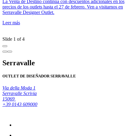
La Venta de Destino continúa con descuentos adicionales en los
D
precios de los outlets hasta el 27 de febrero. Ven a visitarnos en
d
Serravalle Designer Outlet.
o
L
Leer más
S
L
Slide 1 of 4
Serravalle
OUTLET DE DISEÑADOR SERRAVALLE
Via della Moda 1
Serravalle Scrivia
15069
+39 0143 609000