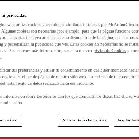
 tu privacidad
ina web utiliza cookies y tecnologías similares instaladas por McArthurGlen co
. Algunas cookies son necesarias (por ejemplo, para que la página funcione cor
 no necesarias incluyen aquellas que analizan el uso de la página, adaptan nue
g y personalizan la publicidad que ves. Estas cookies no necesarias no se insta
ptes. Para obtener más información, consulta nuestro
Aviso de Cookies
y nues
d
.
ficar tus preferencias y retirar tu consentimiento en cualquier momento hacien
cookies» en el pie de página de nuestro sitio web. La retirada de tu consentimi
d del tratamiento de datos realizado hasta ese momento.
r información sobre los terceros con los que compartimos datos, haz clic en «G
continuación.
ar cookies
Rechazar todas las cookies
Aceptar toda