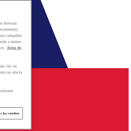
n diversas
rectamente).
stras campañas
larán a menos
tro
Aviso de
do clic en
ento no afecta
estionar
s las cookies