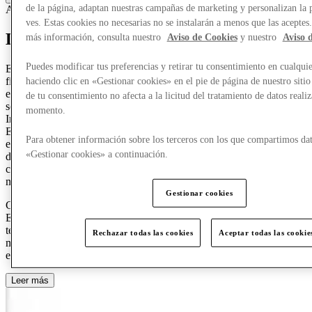
de la página, adaptan nuestras campañas de marketing y personalizan la 
Accesorios y bolsos
Ropa
Calzado
ves. Estas cookies no necesarias no se instalarán a menos que las aceptes
Descubre a Elisabetta Franchi
más información, consulta nuestro
Aviso de Cookies
y nuestro
Aviso 
Puedes modificar tus preferencias y retirar tu consentimiento en cualqu
ELISABETTA FRANCHI es una marca de moda italiana fundada a
finales de los años 90 en Bolonia, como la visión de su fundadora,
haciendo clic en «Gestionar cookies» en el pie de página de nuestro sitio
emprendedora y diseñadora homónima, quien la impregnó con su
de tu consentimiento no afecta a la licitud del tratamiento de datos reali
sentido de feminidad moderna, sofisticación y atractividad.
momento.
Inspirándose en su propia personalidad ecléctica e intuición,
ELISABETTA FRANCHI transmite la fuerza, independencia y
Para obtener información sobre los terceros con los que compartimos dat
elegancia de la mujer moderna. A través de una colección lifestyle
«Gestionar cookies» a continuación.
de prêt-à-porter, accesorios y calzado, la marca combina artesanía y
creatividad para llevar el estilo y la excelencia sartorial de Italia a
mujeres vanguardistas de todo el mundo.
Gestionar cookies
Con su sede global en Bolonia y su principal showroom en Milán,
ELISABETTA FRANCHI presenta sus colecciones de pasarela de
temporada durante la Semana de la Moda de Milán. Actualmente, la
Rechazar todas las cookies
Aceptar todas las cookie
marca está disponible en 78 países a través de 85 tiendas insignia y
en algunos minoristas multimarca seleccionados en todo el mundo.
Leer más