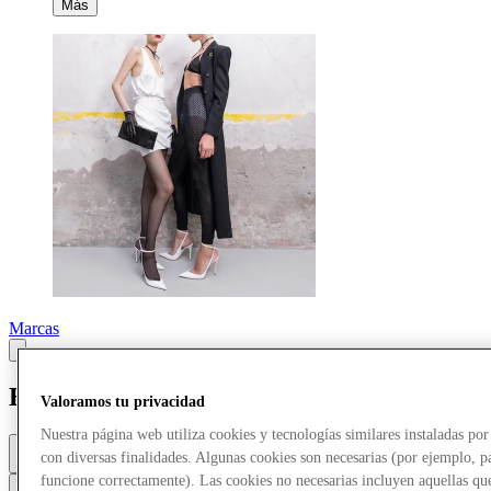
Más
Marcas
Elisabetta Franchi
Valoramos tu privacidad
Nuestra página web utiliza cookies y tecnologías similares instaladas p
Cerrado
con diversas finalidades. Algunas cookies son necesarias (por ejemplo, p
10a. m. - 8p. m.
funcione correctamente). Las cookies no necesarias incluyen aquellas que
Contacta con la tienda