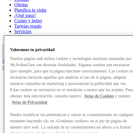
Ofertas
Planifica tu visita
¿Qué pasa?
Comer y beber
Tarjetas regalo
Servicios
Guía de destinos
Valoramos tu privacidad
Más
Nuestra página web utiliza cookies y tecnologías similares instaladas por
Únete al Club
McArthurGlen con diversas finalidades. Algunas cookies son necesarias
Salvado
(por ejemplo, para que la página funcione correctamente). Las cookies n
es
necesarias incluyen aquellas que analizan el uso de la página, adaptan
Tiendas
nuestras campañas de marketing y personalizan la publicidad que ves.
Ofertas
Estas cookies no necesarias no se instalarán a menos que las aceptes. Par
Planifica tu visita
obtener más información, consulta nuestro
Aviso de Cookies
y nuestro
¿Qué pasa?
Aviso de Privacidad
.
Comer y beber
Tarjetas regalo
Servicios
Puedes modificar tus preferencias y retirar tu consentimiento en cualquie
Guía de destinos
momento haciendo clic en «Gestionar cookies» en el pie de página de
nuestro sitio web. La retirada de tu consentimiento no afecta a la licitud