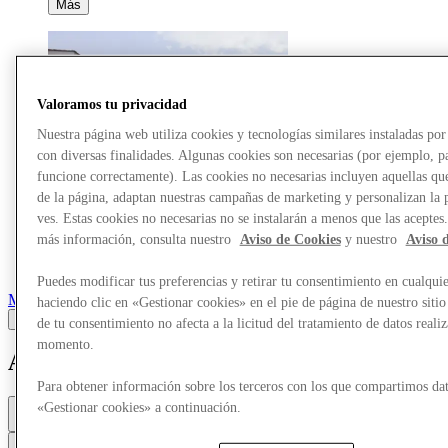
Más
Valoramos tu privacidad
Nuestra página web utiliza cookies y tecnologías similares instaladas p
con diversas finalidades. Algunas cookies son necesarias (por ejemplo, p
funcione correctamente). Las cookies no necesarias incluyen aquellas que
de la página, adaptan nuestras campañas de marketing y personalizan la 
ves. Estas cookies no necesarias no se instalarán a menos que las aceptes
más información, consulta nuestro
Aviso de Cookies
y nuestro
Aviso 
Puedes modificar tus preferencias y retirar tu consentimiento en cualqu
Marcas
haciendo clic en «Gestionar cookies» en el pie de página de nuestro sitio
de tu consentimiento no afecta a la licitud del tratamiento de datos reali
momento.
Asics
Para obtener información sobre los terceros con los que compartimos dat
Cerrado
«Gestionar cookies» a continuación.
10a. m. - 8p. m.
Contacta con la tienda