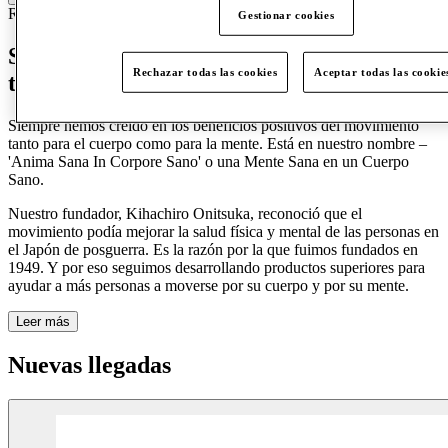
Ropa
Calzado
Ropa deportiva
Ropa informal
Ropa deportiva
Gestionar cookies
Somos ASICS. Y nuestras cinco letras
Rechazar todas las cookies
Aceptar todas las cookie
tienen significado.
Siempre
hemos
creído en los beneficios positivos del movimiento
tanto para el cuerpo como para la mente.
Está
en nuestro nombre –
'Anima Sana
In
Corpore Sano' o una Mente Sana en un Cuerpo
Sano.
Nuestro fundador,
Kihachiro
Onitsuka,
reconoció
que el
movimiento podía mejorar la salud física y mental de las personas en
el Japón de posguerra.
Es
la razón por la que fuimos fundados en
1949. Y
por
eso seguimos desarrollando productos superiores para
ayudar a más personas a moverse por su cuerpo y por su mente.
Leer más
Nuevas llegadas