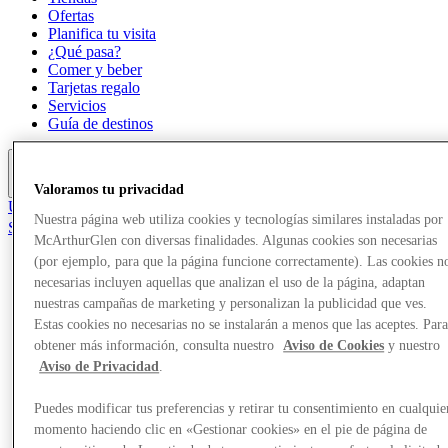
Ofertas
Planifica tu visita
¿Qué pasa?
Comer y beber
Tarjetas regalo
Servicios
Guía de destinos
Más
Valoramos tu privacidad
Únete al Club
Nuestra página web utiliza cookies y tecnologías similares instaladas por
Salvado
McArthurGlen con diversas finalidades. Algunas cookies son necesarias
es
(por ejemplo, para que la página funcione correctamente). Las cookies n
Tiendas
necesarias incluyen aquellas que analizan el uso de la página, adaptan
Ofertas
nuestras campañas de marketing y personalizan la publicidad que ves.
Planifica tu visita
Estas cookies no necesarias no se instalarán a menos que las aceptes. Par
¿Qué pasa?
obtener más información, consulta nuestro
Aviso de Cookies
y nuestro
Comer y beber
Aviso de Privacidad
.
Tarjetas regalo
Servicios
Guía de destinos
Puedes modificar tus preferencias y retirar tu consentimiento en cualquie
momento haciendo clic en «Gestionar cookies» en el pie de página de