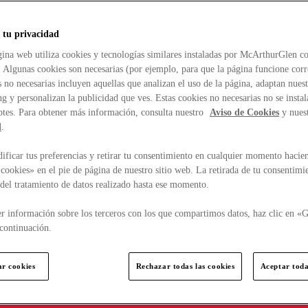
 tu privacidad
ina web utiliza cookies y tecnologías similares instaladas por McArthurGlen co
. Algunas cookies son necesarias (por ejemplo, para que la página funcione cor
 no necesarias incluyen aquellas que analizan el uso de la página, adaptan nue
g y personalizan la publicidad que ves. Estas cookies no necesarias no se insta
ptes. Para obtener más información, consulta nuestro
Aviso de Cookies
y nues
d
.
ficar tus preferencias y retirar tu consentimiento en cualquier momento hacien
cookies» en el pie de página de nuestro sitio web. La retirada de tu consentimi
d del tratamiento de datos realizado hasta ese momento.
r información sobre los terceros con los que compartimos datos, haz clic en «G
continuación.
ar cookies
Rechazar todas las cookies
Aceptar toda