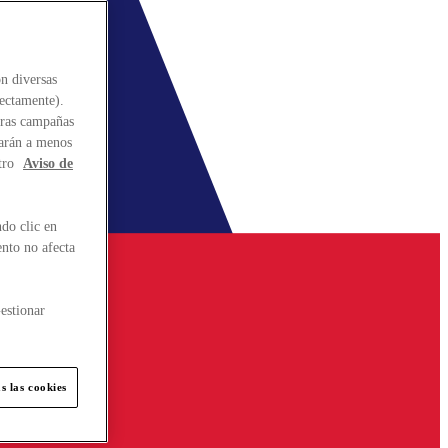
n diversas
rectamente).
stras campañas
larán a menos
tro
Aviso de
do clic en
ento no afecta
estionar
s las cookies