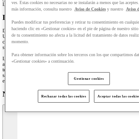
ves. Estas cookies no necesarias no se instalarán a menos que las aceptes
Lujo
Accesorios y bolsos
Ropa
más información, consulta nuestro
Aviso de Cookies
y nuestro
Aviso 
Descubre Dolce & Gabbana
Puedes modificar tus preferencias y retirar tu consentimiento en cualqu
haciendo clic en «Gestionar cookies» en el pie de página de nuestro sitio
Dolce & Gabbana es el nuevo lujo, auténtico y poco convencional.
de tu consentimiento no afecta a la licitud del tratamiento de datos reali
Un estilo que expresa nuevas formas de elegancia, presentándose
como un clasicismo moderno, basado en un contenido sartorial
momento.
superior y creatividad.
Para obtener información sobre los terceros con los que compartimos dat
La fuerte identidad de la marca ha evolucionado a lo largo de los
«Gestionar cookies» a continuación.
años sin olvidar nunca sus raíces. Un estilo inconfundible que,
temporada tras temporada, combina una fuerte innovación con el
sabor mediterráneo de sus orígenes. Una marca cuya esencia reside
Gestionar cookies
en sus rasgos contrastantes.
Nuevas llegadas
Rechazar todas las cookies
Aceptar todas las cookie