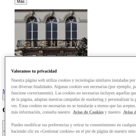
Más
Valoramos tu privacidad
Nuestra página web utiliza cookies y tecnologías similares instaladas p
con diversas finalidades. Algunas cookies son necesarias (por ejemplo, p
Marcas
funcione correctamente). Las cookies no necesarias incluyen aquellas que
de la página, adaptan nuestras campañas de marketing y personalizan la 
ves. Estas cookies no necesarias no se instalarán a menos que las aceptes
Givenchy
más información, consulta nuestro
Aviso de Cookies
y nuestro
Aviso 
Abierto
Puedes modificar tus preferencias y retirar tu consentimiento en cualqu
10a. m. - 8p. m.
haciendo clic en «Gestionar cookies» en el pie de página de nuestro sitio
Contacta con la tienda