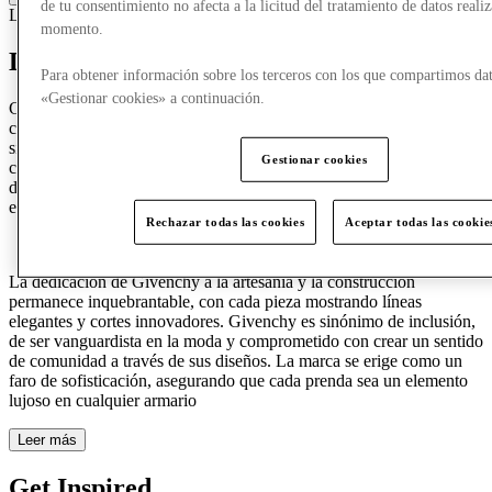
de tu consentimiento no afecta a la licitud del tratamiento de datos reali
Lujo
Accesorios y bolsos
momento.
Descubre a Givenchy
Para obtener información sobre los terceros con los que compartimos dat
«Gestionar cookies» a continuación.
Givenchy encarna una elegancia y sofisticación atemporales. Como
casa emblemática de la Alta Costura y el prêt-à-porter, Givenchy
siempre ha estado a la vanguardia de la innovación en la moda. Las
Gestionar cookies
colecciones de Givenchy presentan una armoniosa mezcla de
diseños, ofreciendo piezas modernas que definen tanto una nueva
elegancia como una nueva formalidad.
Rechazar todas las cookies
Aceptar todas las cookie
La dedicación de Givenchy a la artesanía y la construcción
permanece inquebrantable, con cada pieza mostrando líneas
elegantes y cortes innovadores. Givenchy es sinónimo de inclusión,
de ser vanguardista en la moda y comprometido con crear un sentido
de comunidad a través de sus diseños. La marca se erige como un
faro de sofisticación, asegurando que cada prenda sea un elemento
lujoso en cualquier armario
Leer más
Get Inspired