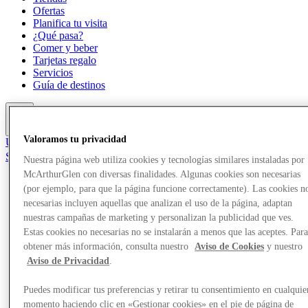
Ofertas
Planifica tu visita
¿Qué pasa?
Comer y beber
Tarjetas regalo
Servicios
Guía de destinos
Más
Valoramos tu privacidad
Únete al Club
Salvado
Nuestra página web utiliza cookies y tecnologías similares instaladas por
es
McArthurGlen con diversas finalidades. Algunas cookies son necesarias
(por ejemplo, para que la página funcione correctamente). Las cookies n
Tiendas
Ofertas
necesarias incluyen aquellas que analizan el uso de la página, adaptan
Planifica tu visita
nuestras campañas de marketing y personalizan la publicidad que ves.
¿Qué pasa?
Estas cookies no necesarias no se instalarán a menos que las aceptes. Par
Comer y beber
obtener más información, consulta nuestro
Aviso de Cookies
y nuestro
Tarjetas regalo
Aviso de Privacidad
.
Servicios
Guía de destinos
Puedes modificar tus preferencias y retirar tu consentimiento en cualquie
momento haciendo clic en «Gestionar cookies» en el pie de página de