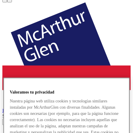
Valoramos tu privacidad
Nuestra página web utiliza cookies y tecnologías similares
instaladas por McArthurGlen con diversas finalidades. Algunas
Roosendaal
Designer Outlet
cookies son necesarias (por ejemplo, para que la página funcione
Search input
correctamente). Las cookies no necesarias incluyen aquellas que
analizan el uso de la página, adaptan nuestras campañas de
Tiendas
marketing y personalizan la publicidad que ves. Estas cookies no