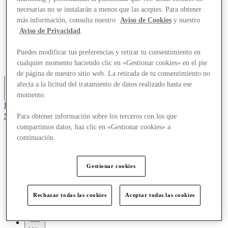
Ofertas
necesarias no se instalarán a menos que las aceptes. Para obtener
Planifica tu visita
más información, consulta nuestro
Aviso de Cookies
y nuestro
¿Qué pasa?
Aviso de Privacidad
.
Comer y beber
Servicios
Puedes modificar tus preferencias y retirar tu consentimiento en
Descubre la región
Tarjeta regalo
cualquier momento haciendo clic en «Gestionar cookies» en el pie
de página de nuestro sitio web. La retirada de tu consentimiento no
afecta a la licitud del tratamiento de datos realizado hasta ese
momento.
Más
El Club
Salvado
Para obtener información sobre los terceros con los que
es
compartimos datos, haz clic en «Gestionar cookies» a
continuación.
Tiendas
Ofertas
Planifica tu visita
Gestionar cookies
¿Qué pasa?
Comer y beber
Servicios
Rechazar todas las cookies
Aceptar todas las cookies
Descubre la región
Tarjeta regalo