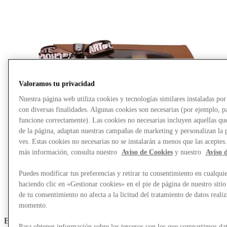
Valoramos tu privacidad
Nuestra página web utiliza cookies y tecnologías similares instaladas p
con diversas finalidades. Algunas cookies son necesarias (por ejemplo, p
funcione correctamente). Las cookies no necesarias incluyen aquellas que
de la página, adaptan nuestras campañas de marketing y personalizan la 
ves. Estas cookies no necesarias no se instalarán a menos que las aceptes
más información, consulta nuestro
Aviso de Cookies
y nuestro
Aviso 
Puedes modificar tus preferencias y retirar tu consentimiento en cualqu
haciendo clic en «Gestionar cookies» en el pie de página de nuestro sitio
de tu consentimiento no afecta a la licitud del tratamiento de datos reali
momento.
Belgian chocolates 1 kilogram
S
Para obtener información sobre los terceros con los que compartimos dat