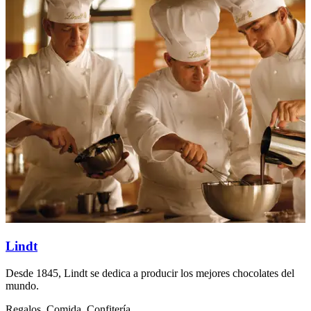
Lindt
Desde 1845, Lindt se dedica a producir los mejores chocolates del
V
mundo.
T
Regalos, Comida, Confitería
R