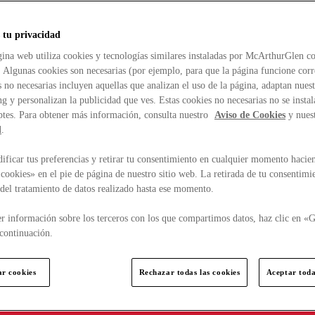
 tu privacidad
ina web utiliza cookies y tecnologías similares instaladas por McArthurGlen co
. Algunas cookies son necesarias (por ejemplo, para que la página funcione cor
 no necesarias incluyen aquellas que analizan el uso de la página, adaptan nue
g y personalizan la publicidad que ves. Estas cookies no necesarias no se insta
ptes. Para obtener más información, consulta nuestro
Aviso de Cookies
y nues
d
.
ficar tus preferencias y retirar tu consentimiento en cualquier momento hacien
cookies» en el pie de página de nuestro sitio web. La retirada de tu consentimi
d del tratamiento de datos realizado hasta ese momento.
r información sobre los terceros con los que compartimos datos, haz clic en «G
continuación.
ar cookies
Rechazar todas las cookies
Aceptar toda