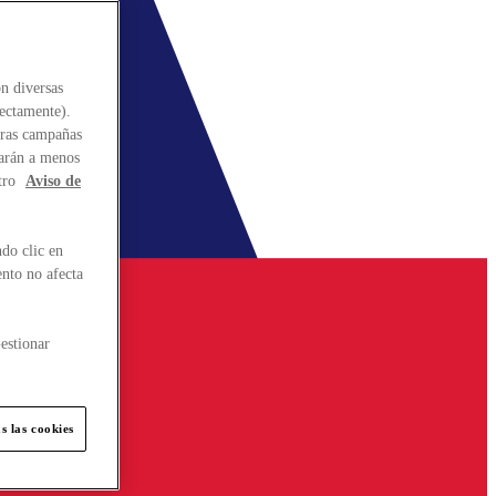
n diversas
rectamente).
stras campañas
larán a menos
tro
Aviso de
do clic en
ento no afecta
estionar
s las cookies