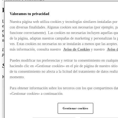
Presentando a KARL LAGERFELD
Valoramos tu privacidad
La Casa de KARL LAGERFELD comparte la icónica visión y
Nuestra página web utiliza cookies y tecnologías similares instaladas p
estética de diseño de su fundador, Karl Lagerfeld, fusionada con un
con diversas finalidades. Algunas cookies son necesarias (por ejemplo, p
espíritu contemporáneo y visionario. La marca celebra su colosal
funcione correctamente). Las cookies no necesarias incluyen aquellas que
legado e insufla su pasión, intuición e inagotable creatividad en el
de la página, adaptan nuestras campañas de marketing y personalizan la 
núcleo de su ADN.
ves. Estas cookies no necesarias no se instalarán a menos que las aceptes
más información, consulta nuestro
Aviso de Cookies
y nuestro
Aviso 
La tienda en el Outlet de Diseñador Roosendaal ofrece artículos
para mujeres.
Puedes modificar tus preferencias y retirar tu consentimiento en cualqu
Special ofertas
de Karl Lagerfeld
haciendo clic en «Gestionar cookies» en el pie de página de nuestro sitio
de tu consentimiento no afecta a la licitud del tratamiento de datos reali
Karl Lagerfeld
momento.
Para obtener información sobre los terceros con los que compartimos dat
«Gestionar cookies» a continuación.
Gestionar cookies