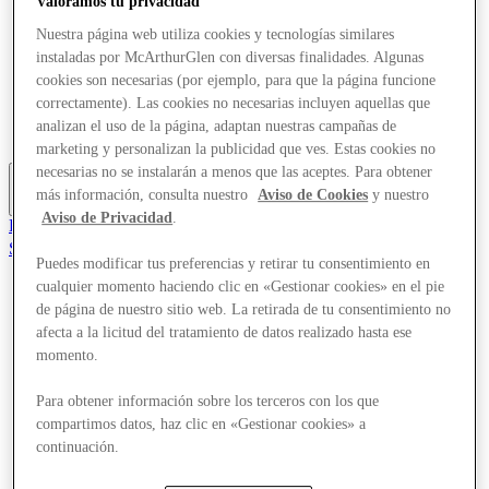
Valoramos tu privacidad
Ofertas
Nuestra página web utiliza cookies y tecnologías similares
Planifica tu visita
¿Qué pasa?
instaladas por McArthurGlen con diversas finalidades. Algunas
Comer y beber
cookies son necesarias (por ejemplo, para que la página funcione
Servicios
correctamente). Las cookies no necesarias incluyen aquellas que
Descubre la región
analizan el uso de la página, adaptan nuestras campañas de
Tarjeta regalo
marketing y personalizan la publicidad que ves. Estas cookies no
necesarias no se instalarán a menos que las aceptes. Para obtener
más información, consulta nuestro
Aviso de Cookies
y nuestro
Más
Aviso de Privacidad
.
El Club
Salvado
Puedes modificar tus preferencias y retirar tu consentimiento en
es
cualquier momento haciendo clic en «Gestionar cookies» en el pie
Tiendas
de página de nuestro sitio web. La retirada de tu consentimiento no
Ofertas
afecta a la licitud del tratamiento de datos realizado hasta ese
Planifica tu visita
momento.
¿Qué pasa?
Comer y beber
Servicios
Para obtener información sobre los terceros con los que
Descubre la región
compartimos datos, haz clic en «Gestionar cookies» a
Tarjeta regalo
continuación.