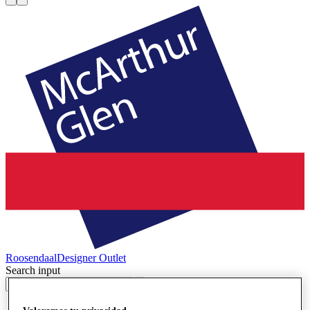
Roosendaal
Designer Outlet
Search input
Tiendas