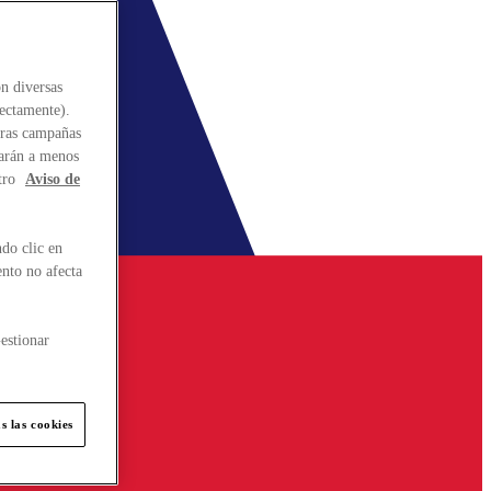
n diversas
rectamente).
stras campañas
larán a menos
tro
Aviso de
do clic en
ento no afecta
estionar
s las cookies