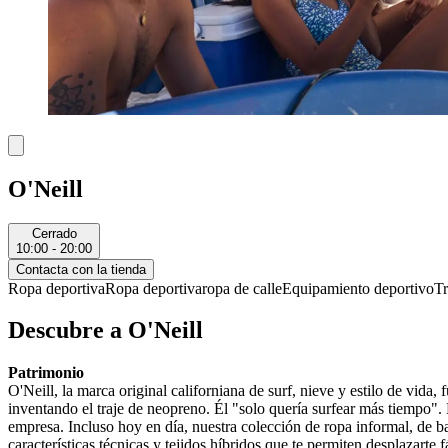
O'Neill
Cerrado
10:00 - 20:00
Contacta con la tienda
Ropa deportiva
Ropa deportiva
ropa de calle
Equipamiento deportivo
Tr
Descubre a O'Neill
Patrimonio
O'Neill, la marca original californiana de surf, nieve y estilo de vid
inventando el traje de neopreno. Él "solo quería surfear más tiempo".
empresa. Incluso hoy en día, nuestra colección de ropa informal, de ba
características técnicas y tejidos híbridos que te permiten desplazarte 