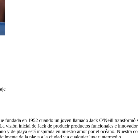
aje
a, fue fundada en 1952 cuando un joven llamado Jack O'Neill transformó 
 La visión inicial de Jack de producir productos funcionales e innovado
ño y de playa está inspirada en nuestro amor por el océano. Nuestra col
fácilmente de la playa a la ciudad y a cualquier lugar intermedio.