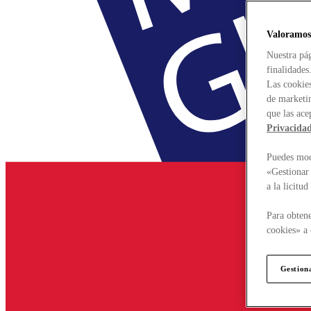
Valoramos
Nuestra pág
finalidades
Las cookies
de marketin
que las ace
Privacida
Puedes modi
«Gestionar 
a la licitu
Para obtene
cookies» a 
Gestion