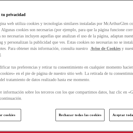
 tu privacidad
ina web utiliza cookies y tecnologías similares instaladas por McArthurGlen co
. Algunas cookies son necesarias (por ejemplo, para que la página funcione cor
 no necesarias incluyen aquellas que analizan el uso de la página, adaptan nue
g y personalizan la publicidad que ves. Estas cookies no necesarias no se insta
ptes. Para obtener más información, consulta nuestro
Aviso de Cookies
y nues
d
.
ficar tus preferencias y retirar tu consentimiento en cualquier momento hacien
cookies» en el pie de página de nuestro sitio web. La retirada de tu consentimi
d del tratamiento de datos realizado hasta ese momento.
r información sobre los terceros con los que compartimos datos, haz clic en «G
continuación.
ar cookies
Rechazar todas las cookies
Aceptar toda