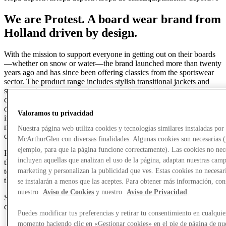
We are Protest. A board wear brand from
Holland driven by design.
With the mission to support everyone in getting out on their boards
—whether on snow or water—the brand launched more than twenty
years ago and has since been offering classics from the sportswear
sector. The product range includes stylish transitional jackets and
shorts for both women and men, as well as cool T-shirts and
comfortable sweaters in fashionable colors. Thanks to a team of six
designers with international experience in the sports and fashion
Valoramos tu privacidad
industry, Protest offers an optimal selection for every individual
need. The focus is always on the combination of technology and
Nuestra página web utiliza cookies y tecnologías similares instaladas por
current fashion trends.
McArthurGlen con diversas finalidades. Algunas cookies son necesarias 
ejemplo, para que la página funcione correctamente). Las cookies no nec
High-quality materials, waterproof and breathable fabrics, as well as
incluyen aquellas que analizan el uso de la página, adaptan nuestras cam
the use of new production methods and innovations in fabric
technology, enable Protest to consistently equip its customers with
marketing y personalizan la publicidad que ves. Estas cookies no necesar
the right clothing.
se instalarán a menos que las aceptes. Para obtener más información, con
nuestro
Aviso de Cookies
y nuestro
Aviso de Privacidad
.
Small details such as zippers, appliqués, and various washes
complete the look.
Puedes modificar tus preferencias y retirar tu consentimiento en cualquie
momento haciendo clic en «Gestionar cookies» en el pie de página de nu