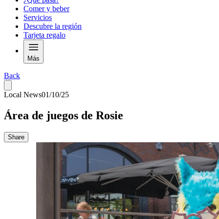
Comer y beber
Servicios
Descubre la región
Tarjeta regalo
Más
Back
Local News
01/10/25
Área de juegos de Rosie
Share