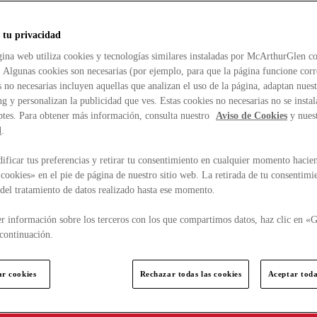
 tu privacidad
ina web utiliza cookies y tecnologías similares instaladas por McArthurGlen co
. Algunas cookies son necesarias (por ejemplo, para que la página funcione cor
 no necesarias incluyen aquellas que analizan el uso de la página, adaptan nue
g y personalizan la publicidad que ves. Estas cookies no necesarias no se insta
ptes. Para obtener más información, consulta nuestro
Aviso de Cookies
y nues
d
.
ficar tus preferencias y retirar tu consentimiento en cualquier momento hacien
cookies» en el pie de página de nuestro sitio web. La retirada de tu consentimi
d del tratamiento de datos realizado hasta ese momento.
r información sobre los terceros con los que compartimos datos, haz clic en «G
continuación.
ar cookies
Rechazar todas las cookies
Aceptar toda