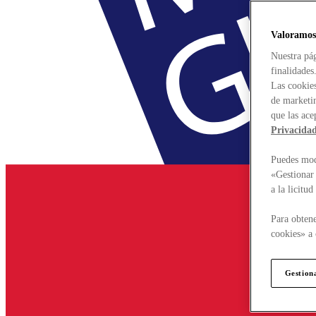
Valoramos
Nuestra pág
finalidades
Las cookies
de marketin
que las ace
Privacida
Puedes modi
«Gestionar 
a la licitu
Para obtene
cookies» a 
Gestion