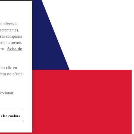
n diversas
rectamente).
stras campañas
larán a menos
tro
Aviso de
do clic en
ento no afecta
estionar
s las cookies