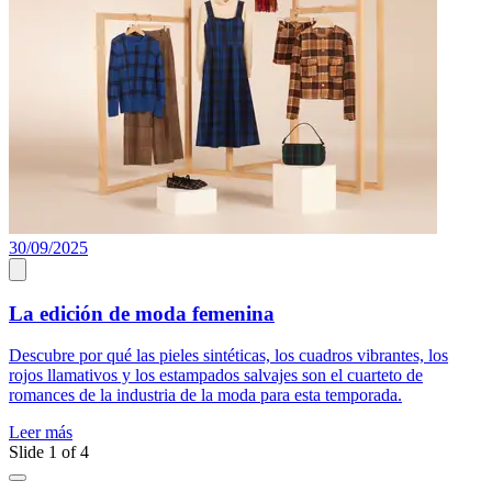
30/09/2025
3
La edición de moda femenina
Descubre por qué las pieles sintéticas, los cuadros vibrantes, los
D
rojos llamativos y los estampados salvajes son el cuarteto de
t
romances de la industria de la moda para esta temporada.
e
Leer más
L
Slide 1 of 4