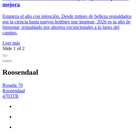
mejora
L
s
Empieza el año con intención. Desde rutines de belleza respaldados
m
por la ciencia hasta nuevos hobbies que inspiran, 2026 es tu año de
r
bienestar, respaldado por ahorros excepcionales a lo largo del
camino.
L
Leer más
Slide 1 of 2
Roosendaal
Rosada 70
Roosendaal
4703TB