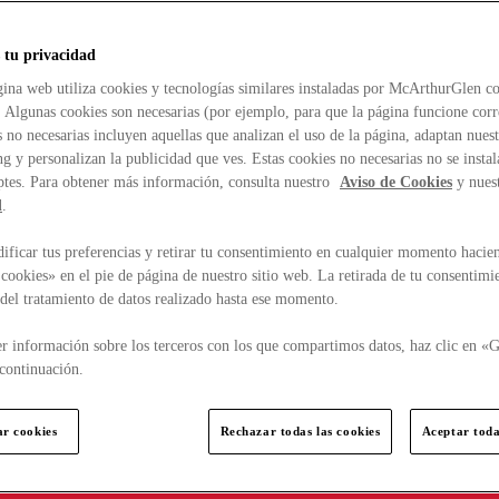
 tu privacidad
ina web utiliza cookies y tecnologías similares instaladas por McArthurGlen co
. Algunas cookies son necesarias (por ejemplo, para que la página funcione cor
 no necesarias incluyen aquellas que analizan el uso de la página, adaptan nue
g y personalizan la publicidad que ves. Estas cookies no necesarias no se insta
ptes. Para obtener más información, consulta nuestro
Aviso de Cookies
y nues
d
.
ficar tus preferencias y retirar tu consentimiento en cualquier momento hacien
cookies» en el pie de página de nuestro sitio web. La retirada de tu consentimi
d del tratamiento de datos realizado hasta ese momento.
r información sobre los terceros con los que compartimos datos, haz clic en «G
continuación.
ar cookies
Rechazar todas las cookies
Aceptar toda