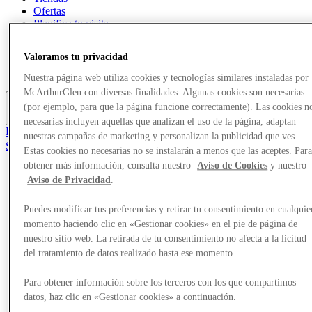
Ofertas
Planifica tu visita
¿Qué pasa?
Comer y beber
Valoramos tu privacidad
Tarjetas regalo
Servicios
Nuestra página web utiliza cookies y tecnologías similares instaladas por
McArthurGlen con diversas finalidades. Algunas cookies son necesarias
(por ejemplo, para que la página funcione correctamente). Las cookies n
Más
necesarias incluyen aquellas que analizan el uso de la página, adaptan
El Club
nuestras campañas de marketing y personalizan la publicidad que ves.
Salvado
Estas cookies no necesarias no se instalarán a menos que las aceptes. Par
es
obtener más información, consulta nuestro
Aviso de Cookies
y nuestro
Aviso de Privacidad
.
Tiendas
Ofertas
Planifica tu visita
Puedes modificar tus preferencias y retirar tu consentimiento en cualquie
¿Qué pasa?
momento haciendo clic en «Gestionar cookies» en el pie de página de
Comer y beber
nuestro sitio web. La retirada de tu consentimiento no afecta a la licitud
Tarjetas regalo
del tratamiento de datos realizado hasta ese momento.
Servicios
Para obtener información sobre los terceros con los que compartimos
Más
datos, haz clic en «Gestionar cookies» a continuación.