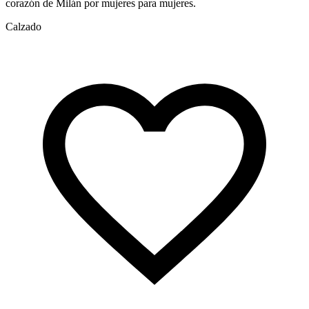
corazón de Milán por mujeres para mujeres.
a
Calzado
A