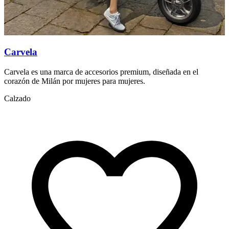
Carvela
Carvela es una marca de accesorios premium, diseñada en el
D
corazón de Milán por mujeres para mujeres.
a
Calzado
A