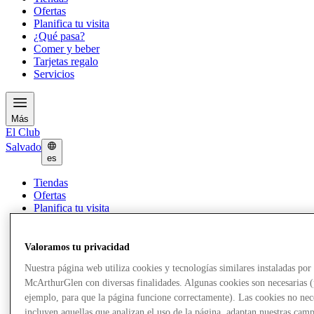
Ofertas
Planifica tu visita
¿Qué pasa?
Comer y beber
Tarjetas regalo
Servicios
Más
El Club
Salvado
es
Tiendas
Ofertas
Planifica tu visita
¿Qué pasa?
Comer y beber
Tarjetas regalo
Valoramos tu privacidad
Servicios
Nuestra página web utiliza cookies y tecnologías similares instaladas por
McArthurGlen con diversas finalidades. Algunas cookies son necesarias 
Más
ejemplo, para que la página funcione correctamente). Las cookies no nec
incluyen aquellas que analizan el uso de la página, adaptan nuestras cam