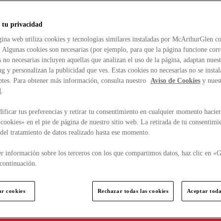
 tu privacidad
ina web utiliza cookies y tecnologías similares instaladas por McArthurGlen co
. Algunas cookies son necesarias (por ejemplo, para que la página funcione cor
 no necesarias incluyen aquellas que analizan el uso de la página, adaptan nue
g y personalizan la publicidad que ves. Estas cookies no necesarias no se insta
ptes. Para obtener más información, consulta nuestro
Aviso de Cookies
y nues
d
.
ficar tus preferencias y retirar tu consentimiento en cualquier momento hacien
cookies» en el pie de página de nuestro sitio web. La retirada de tu consentimi
d del tratamiento de datos realizado hasta ese momento.
r información sobre los terceros con los que compartimos datos, haz clic en «G
continuación.
ar cookies
Rechazar todas las cookies
Aceptar toda