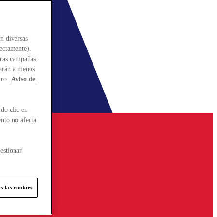
n diversas
rectamente).
stras campañas
larán a menos
tro
Aviso de
do clic en
ento no afecta
estionar
s las cookies