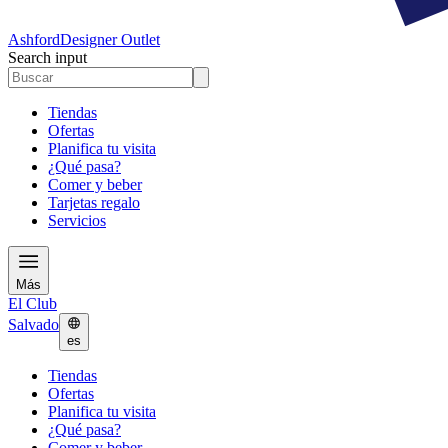
Ashford
Designer Outlet
Search input
Tiendas
Ofertas
Planifica tu visita
¿Qué pasa?
Comer y beber
Tarjetas regalo
Servicios
Más
El Club
Salvado
es
Tiendas
Ofertas
Planifica tu visita
¿Qué pasa?
Comer y beber